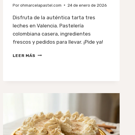
Por
ohmarcelapastel.com
24 de enero de 2026
Disfruta de la auténtica tarta tres
leches en Valencia. Pastelería
colombiana casera, ingredientes
frescos y pedidos para llevar. ¡Pide ya!
TARTA
LEER MÁS
TRES
LECHES:
EL
POSTRE
COLOMBIANO
QUE
ENCANTA
EN
VALENCIA