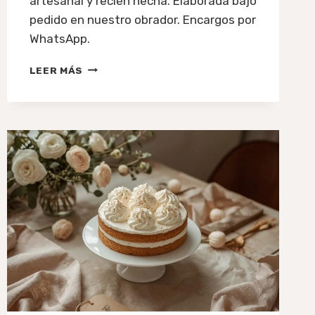
artesanal y recién hecha. Elaborada bajo
pedido en nuestro obrador. Encargos por
WhatsApp.
COMPRAR
LEER MÁS
TORTA
TRES
LECHES
EN
VALENCIA:
ARTESANAL
Y
RECIÉN
HECHA