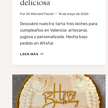
deliciosa
Por
Oh Marcela Pastel
14 de mayo de 2026
Descubre nuestra tarta tres leches para
cumpleaños en Valencia: artesanal,
jugosa y personalizada. Hecha bajo
pedido en Alfafar.
TARTA
LEER MÁS
TRES
LECHES
PARA
CUMPLEAÑOS
EN
VALENCIA:
UNA
OPCIÓN
ORIGINAL,
ARTESANAL