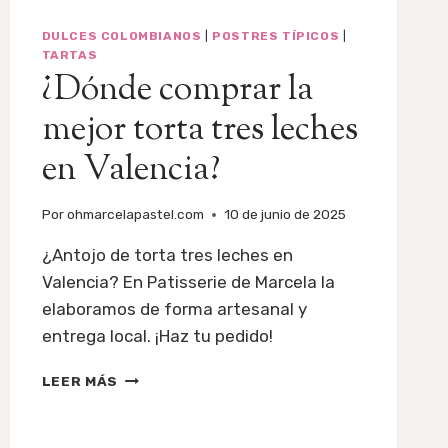
DULCES COLOMBIANOS
|
POSTRES TÍPICOS
|
TARTAS
¿Dónde comprar la
mejor torta tres leches
en Valencia?
Por
ohmarcelapastel.com
10 de junio de 2025
¿Antojo de torta tres leches en
Valencia? En Patisserie de Marcela la
elaboramos de forma artesanal y
entrega local. ¡Haz tu pedido!
¿DÓNDE
LEER MÁS
COMPRAR
LA
MEJOR