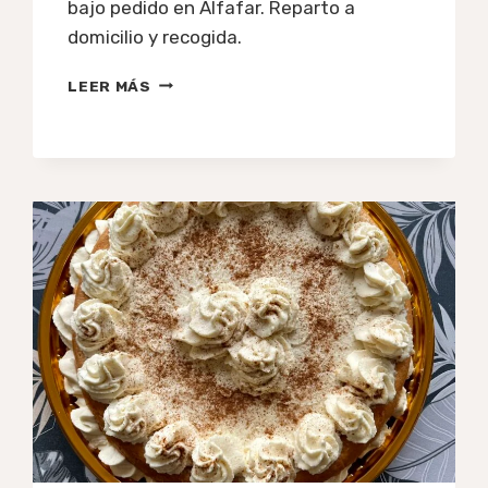
bajo pedido en Alfafar. Reparto a
domicilio y recogida.
TORTA
LEER MÁS
TRES
LECHES
EN
VALENCIA:
LA
TRES
LECHES
CASERA
QUE
LLEGA
DIRECTA
A
TU
CASA