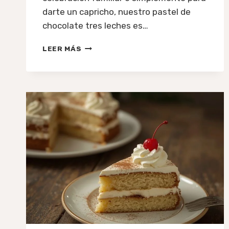
darte un capricho, nuestro pastel de
chocolate tres leches es…
TORTA
LEER MÁS
TRES
LECHES
DE
CHOCOLATE
EN
VALENCIA