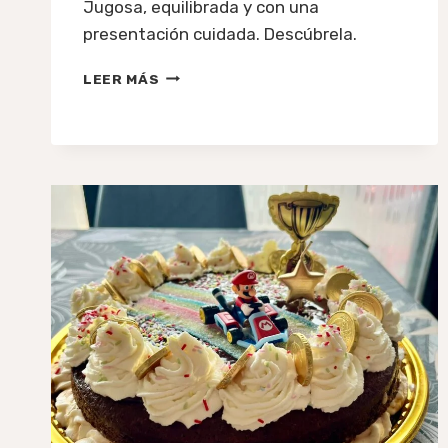
Jugosa, equilibrada y con una
presentación cuidada. Descúbrela.
TORTA
LEER MÁS
TRES
LECHES
EN
VALENCIA:
ARTESANAL,
JUGOSA
Y
HECHA
BAJO
PEDIDO