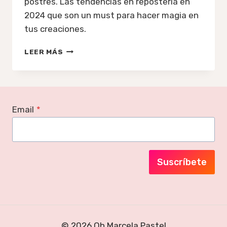
postres. Las tendencias en repostería en
2024 que son un must para hacer magia en
tus creaciones.
TENDENCIAS
LEER MÁS
EN
TARTAS
Y
POSTRES
2024:
Email
*
LO
ÚLTIMO
EN
REPOSTERÍA
CASERA
Suscríbete
© 2026 Oh Marcela Pastel