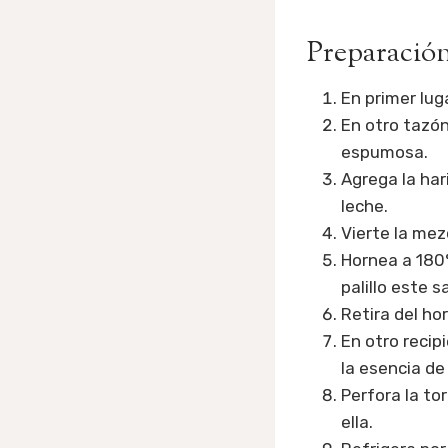
Preparación 
En primer lug
En otro tazó
espumosa.
Agrega la har
leche.
Vierte la me
Hornea a 180
palillo este s
Retira del hor
En otro recip
la esencia de 
Perfora la to
ella.