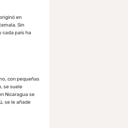
originó en
temala. Sin
y cada país ha
ano, con pequeñas
o, se suele
 en Nicaragua se
ú, se le añade