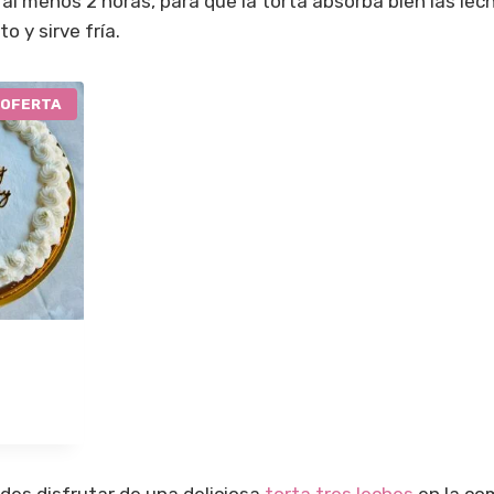
 al menos 2 horas, para que la torta absorba bien las lec
o y sirve fría.
P
OFERTA
R
O
D
U
C
T
O
E
N
O
F
E
R
T
A
edes disfrutar de una deliciosa
torta tres leches
en la co