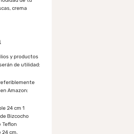
scas, crema
a
ilios y productos
rán de utilidad:
referiblemente
s en Amazon:
le 24 cm 1
lde Bizcocho
 Teflon
e 24 cm,