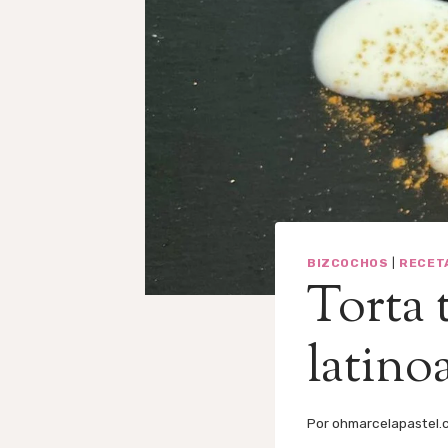
BIZCOCHOS
|
RECET
Torta 
latino
Por
ohmarcelapastel.